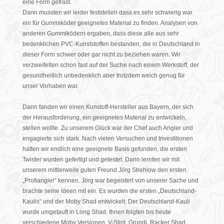
eine Form gefräst.
Dann mussten wir leider feststellen dass es sehr schwierig war
ein für Gummiköder geeignetes Material zu finden. Analysen von
anderen Gummiködern ergaben, dass diese alle aus sehr
bedenklichen PVC-Kunststoffen bestanden, die in Deutschland in
dieser Form schwer oder gar nicht zu beziehen waren. Wir
verzweifelten schon fast auf der Suche nach einem Werkstoff, der
gesundheitlich unbedenklich aber trotzdem weich genug für
unser Vorhaben war.
Dann fanden wir einen Kunstoff-Hersteller aus Bayern, der sich
der Herausforderung, ein geeignetes Material zu entwickeln,
stellen wollte. Zu unserem Glück war der Chef auch Angler und
engagierte sich stark. Nach vielen Versuchen und Investitionen
hatten wir endlich eine geeignete Basis gefunden, die ersten
Twister wurden gefertigt und getestet. Dann lernten wir mit
unserem mittlerweile guten Freund Jörg Strehlow den ersten
„Profiangler“ kennen. Jörg war begeistert von unserer Sache und
brachte seine Ideen mit ein. Es wurden die ersten „Deutschland-
Kaulis“ und der Moby Shad entwickelt. Der Deutschland-Kauli
wurde umgetauft in Long Shad. Ihnen folgten bis heute
verschiedene Moby Versionen, V-Stint, Grundi, Racker Shad,